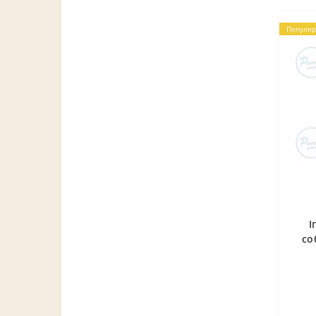
Популяр
І
со