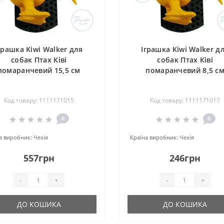
грашка Kiwi Walker для
Іграшка Kiwi Walker д
собак Птах Ківі
собак Птах Ківі
помаранчевий 15,5 см
помаранчевий 8,5 с
Код товару: 1111171015
Код товару: 1111171017
0
0
а виробник:
Чехія
Країна виробник:
Чехія
557грн
246грн
-
+
-
+
ДО КОШИКА
ДО КОШИКА