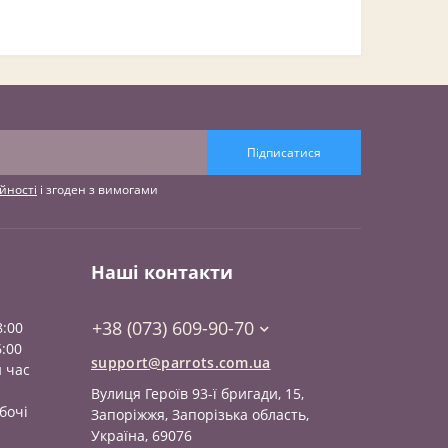
Підписатися
йності
і згоден з вимогами
Наші контакти
+38 (073) 609-90-70
8:00
6:00
support@parrots.com.ua
й час
Вулиця Героїв 93-ї бригади, 15,
бочі
Запоріжжя, Запорізька область,
Україна, 69076