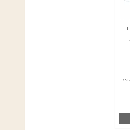
І
Країн