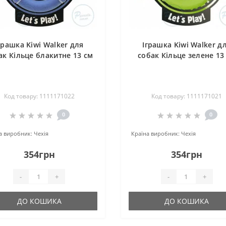
грашка Kiwi Walker для
Іграшка Kiwi Walker д
ак Кільце блакитне 13 см
собак Кільце зелене 13
Код товару: 1111171022
Код товару: 1111171021
0
0
а виробник:
Чехія
Країна виробник:
Чехія
354грн
354грн
-
+
-
+
ДО КОШИКА
ДО КОШИКА