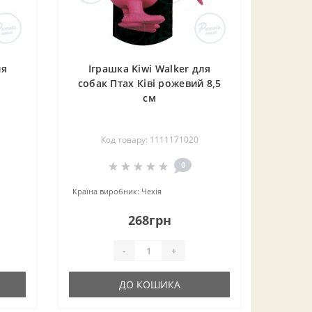
ля
Іграшка Kiwi Walker для
собак Птах Ківі рожевий 8,5
м
см
Код товару: 1111171020
0
Країна виробник:
Чехія
268грн
-
+
ДО КОШИКА