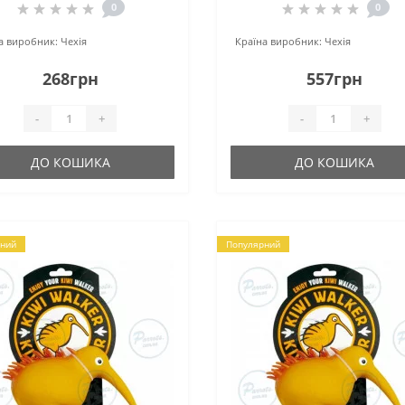
0
0
а виробник:
Чехія
Країна виробник:
Чехія
268грн
557грн
-
+
-
+
ДО КОШИКА
ДО КОШИКА
ний
Популярний