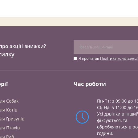
ро акції і знижки?
силку
Я прочитав
Політика конфіденці
рії
Час роботи
ля Cобак
Пн-Пт: з 09:00 до 1
Сб-Нд: з 11:00 до 1
ля Котів
Усі дзвінки в інши
ля Гризунів
фіксуються, та
обробляються в ро
ля Птахів
години.
ля Риб