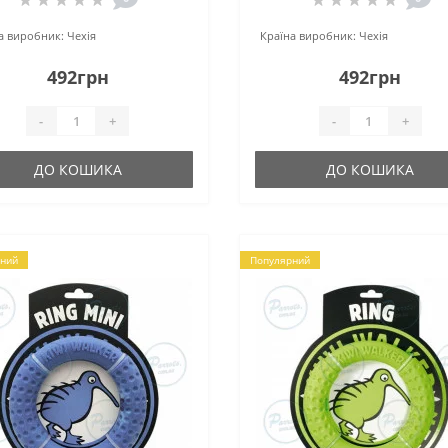
а виробник:
Чехія
Країна виробник:
Чехія
492грн
492грн
-
+
-
+
ДО КОШИКА
ДО КОШИКА
❄
ний
Популярний