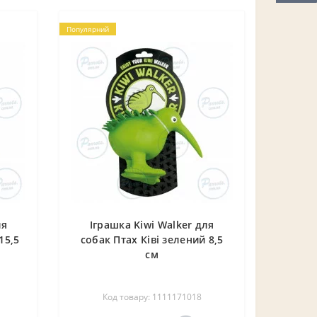
Популярний
ля
Іграшка Kiwi Walker для
15,5
собак Птах Ківі зелений 8,5
см
Код товару: 1111171018