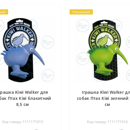
ний
Популярний
грашка Kiwi Walker для
Іграшка Kiwi Walker д
бак Птах Ківі блакитний
собак Птах Ківі зелений 
8,5 см
см
Код товару: 1111171019
Код товару: 1111171016