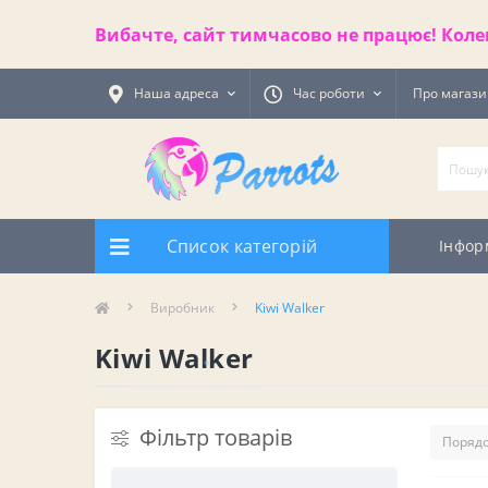
Вибачте, сайт тимчасово не працює! Коле
Наша адреса
Час роботи
Про магаз
Список категорій
Інфор
Виробник
Kiwi Walker
Kiwi Walker
Фільтр товарів