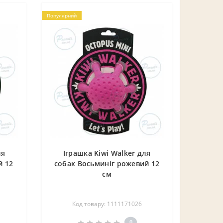
Популярний
ля
Іграшка Kiwi Walker для
й 12
собак Восьминіг рожевий 12
см
Код товару: 1111171026
0