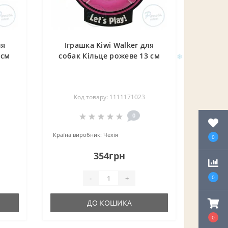
ля
Іграшка Kiwi Walker для
 см
собак Кільце рожеве 13 см
Код товару: 1111171023
0
Країна виробник:
Чехія
0
354грн
-
+
0
ДО КОШИКА
0
❄