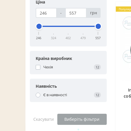
Ціна
Популяр
-
грн
246
324
402
479
557
Країна виробник
❄
Чехія
12
Наявність
І
Є в наявності
12
соб
Скасувати
Виберіть фільтри