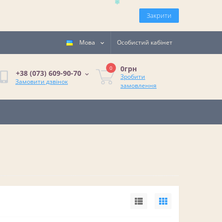
Закрити
Мова
Особистий кабінет
0грн
0
+38 (073) 609-90-70
Зробити
Замовити дзвінок
замовлення
❄