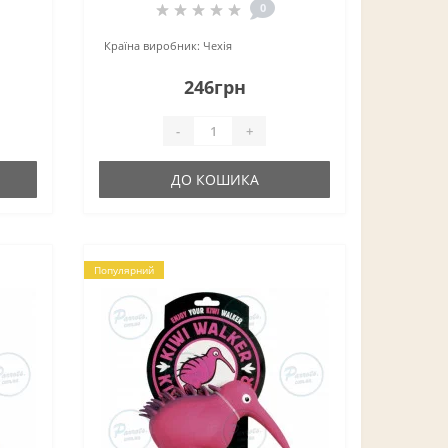
0
Країна виробник:
Чехія
246грн
-
+
ДО КОШИКА
Популярний