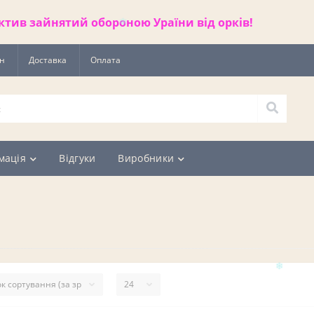
ктив зайнятий обороною Ураїни від орків!
ин
Доставка
Оплата
мація
Відгуки
Виробники
❄