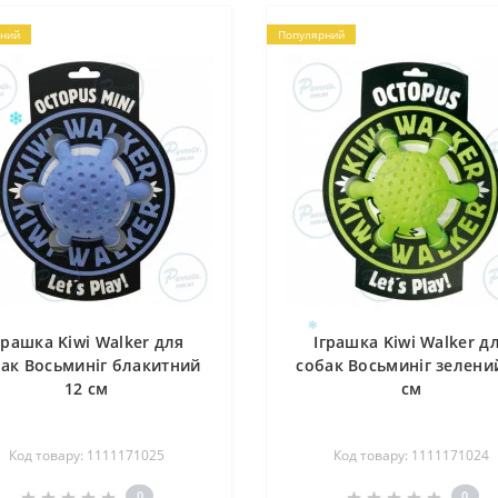
❄
ний
Популярний
грашка Kiwi Walker для
Іграшка Kiwi Walker д
ак Восьминіг блакитний
собак Восьминіг зелени
12 см
см
❄
Код товару: 1111171025
Код товару: 1111171024
❄
0
0