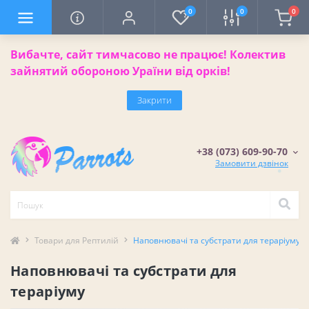
0
0
0
Вибачте, сайт тимчасово не працює! Колектив
зайнятий обороною Ураїни від орків!
Закрити
+38 (073) 609-90-70
Замовити дзвінок
❄
Товари для Рептилій
Наповнювачі та субстрати для тераріуму
Наповнювачі та субстрати для
тераріуму