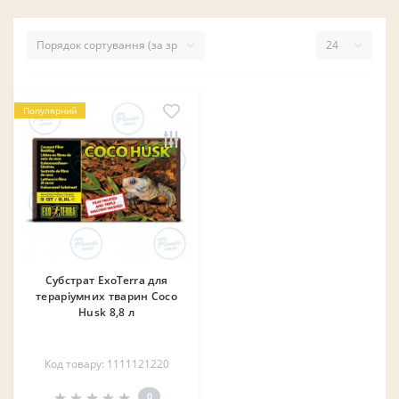
Популярний
Субстрат ExoTerra для
тераріумних тварин Coco
Husk 8,8 л
Код товару: 1111121220
0