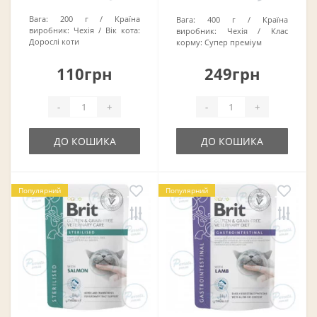
Вага:
200 г
Країна
Вага:
400 г
Країна
виробник:
Чехія
Вік кота:
виробник:
Чехія
Клас
Дорослі коти
корму:
Супер преміум
110грн
249грн
-
+
-
+
ДО КОШИКА
ДО КОШИКА
Популярний
Популярний