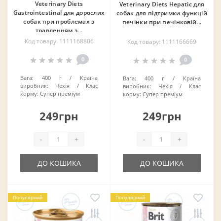
Veterinary Diets
Veterinary Diets Hepatic для
Gastrointestinal для дорослих
собак для підтримки функцій
собак при проблемах з
печінки при печінковій...
травленням з...
Код товару: 1111168806
Код товару: 1111166669
0
0
Вага:
400 г
Країна
Вага:
400 г
Країна
виробник:
Чехія
Клас
виробник:
Чехія
Клас
корму:
Супер преміум
корму:
Супер преміум
249грн
249грн
-
+
-
+
ДО КОШИКА
ДО КОШИКА
Популярний
Популярний