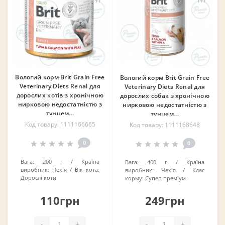
Вологий корм Brit Grain Free
Вологий корм Brit Grain Free
Veterinary Diets Renal для
Veterinary Diets Renal для
дорослих котів з хронічною
дорослих собак з хронічною
нирковою недостатністю з
нирковою недостатністю з
тунцем...
тунцем...
Код товару: 1111166665
Код товару: 1111168648
0
0
Вага:
200 г
Країна
Вага:
400 г
Країна
виробник:
Чехія
Вік кота:
виробник:
Чехія
Клас
Дорослі коти
корму:
Супер преміум
110грн
249грн
-
+
-
+