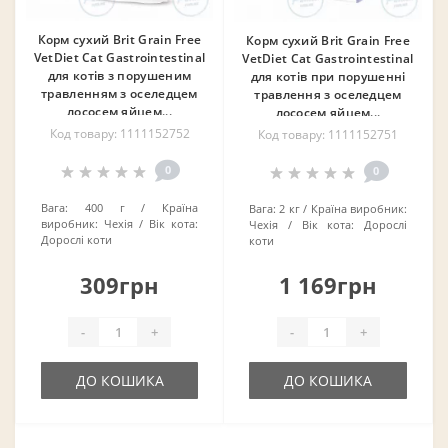
Корм сухий Brit Grain Free
Корм сухий Brit Grain Free
VetDiet Cat Gastrointestinal
VetDiet Cat Gastrointestinal
для котів з порушеним
для котів при порушенні
травленням з оселедцем
травлення з оселедцем
лососем яйцем...
лососем яйцем...
Код товару: 1111152752
Код товару: 1111152751
0
0
Вага:
400 г
Країна
Вага:
2 кг
Країна виробник:
виробник:
Чехія
Вік кота:
Чехія
Вік кота:
Дорослі
Дорослі коти
коти
309грн
1 169грн
-
+
-
+
ДО КОШИКА
ДО КОШИКА