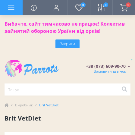
0
0
0
Вибачте, сайт тимчасово не працює! Колектив
зайнятий обороною Ураїни від орків!
Закрити
+38 (073) 609-90-70
Замовити дзвінок
Виробник
Brit VetDiet
Brit VetDiet