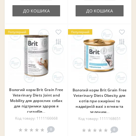
ДО КОШИКА
ДО КОШИКА
Популярний
Популярний
❄
Вологий корм Brit Grain Free
Вологий корм Brit Grain Free
Veterinary Diets Joint and
Veterinary Diets Obesity для
Mobility для дорослих собак
котів при ожирінні та
для підтримки здоров я
надмірній вазі з ягням та
суглобів...
зеленим...
Код товару: 1111166668
Код товару: 1111168651
0
0