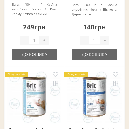
Вага:
400 г
Країна
Вага:
200 г
Країна
виробник:
Чехія
Клас
виробник:
Чехія
Вік кота:
корму:
Супер преміум
Дорослі коти
249грн
140грн
-
+
-
+
ДО КОШИКА
ДО КОШИКА
Популярний
Популярний