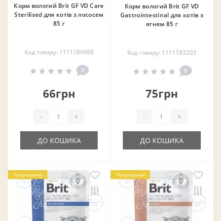
Корм вологий Brit GF VD Care
Корм вологий Brit GF VD
Sterilised для котів з лососем
Gastrointestinal для котів з
85 г
ягням 85 г
Код товару: 1111184988
Код товару: 1111183203
0
0
66грн
75грн
-
+
-
+
ДО КОШИКА
ДО КОШИКА
Популярний
Популярний