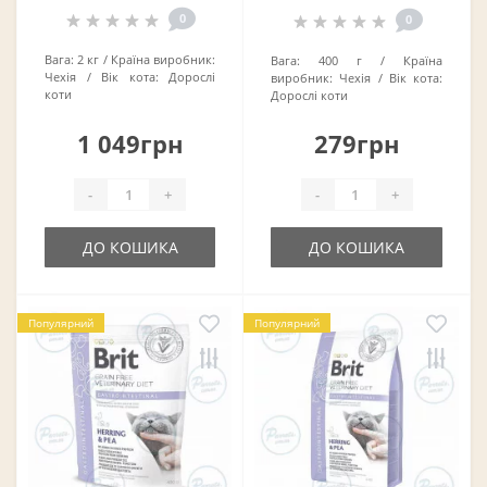
0
0
Вага:
2 кг
Країна виробник:
Вага:
400 г
Країна
Чехія
Вік кота:
Дорослі
виробник:
Чехія
Вік кота:
коти
Дорослі коти
1 049грн
279грн
-
+
-
+
ДО КОШИКА
ДО КОШИКА
Популярний
Популярний