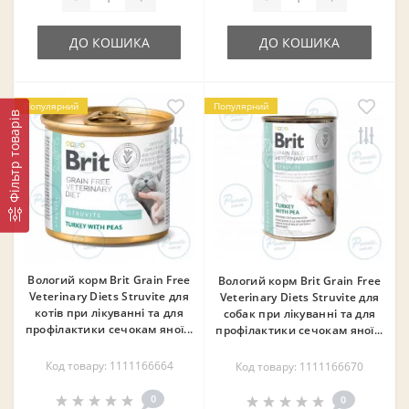
ДО КОШИКА
ДО КОШИКА
Популярний
Популярний
Фільтр товарів
Вологий корм Brit Grain Free
Вологий корм Brit Grain Free
Veterinary Diets Struvite для
Veterinary Diets Struvite для
котів при лікуванні та для
собак при лікуванні та для
профілактики сечокам яної...
профілактики сечокам яної...
Код товару: 1111166664
Код товару: 1111166670
0
0