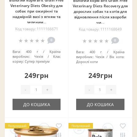
Вологий корм Brit Grain Free
Вологий корм Brit Grain Free
Veterinary Diets Obesity для
Veterinary Diets Recovery для
собак при ожирінні та
дорослих собак та котів для
надмірній вазі з ягням та
відновлення після хвороби
зеленим...
чи...
Код товару: 1111166671
Код товару: 1111168649
0
0
Вага:
400 г
Країна
Вага:
400 г
Країна
виробник:
Чехія
Клас
виробник:
Чехія
Вік кота:
корму:
Супер преміум
Дорослі коти
249грн
249грн
-
+
-
+
ДО КОШИКА
ДО КОШИКА
Популярний
Популярний