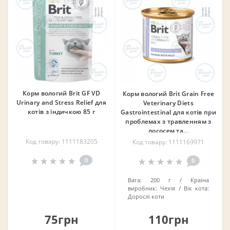
Корм вологий Brit GF VD
Корм вологий Brit Grain Free
Urinary and Stress Relief для
Veterinary Diets
котів з індичкою 85 г
Gastrointestinal для котів при
проблемах з травленням з
лососем та...
Код товару: 1111183205
Код товару: 1111169971
0
0
Вага:
200 г
Країна
виробник:
Чехія
Вік кота:
Дорослі коти
75грн
110грн