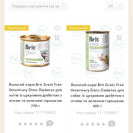
Популярний
Популярний
❄
Вологий корм Brit Grain Free
Вологий корм Brit Grain Free
Veterinary Diets Diabetes для
Veterinary Diets Diabetes для
котів із цукровим діабетом з
собак із цукровим діабетом з
ягням та зеленим горошком
ягням та зеленим горошком
200 г
400 г
Код товару: 1111168652
Код товару: 1111166667
0
0