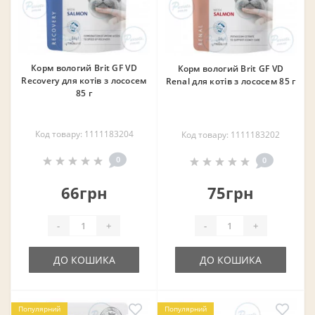
Корм вологий Brit GF VD
Корм вологий Brit GF VD
Recovery для котів з лососем
Renal для котів з лососем 85 г
85 г
Код товару: 1111183204
Код товару: 1111183202
0
0
66грн
75грн
-
+
-
+
ДО КОШИКА
ДО КОШИКА
Популярний
Популярний