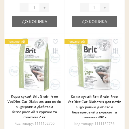
-
+
-
+
ДО КОШИКА
ДО КОШИКА
Популярний
Популярний
Корм сухий Brit Grain Free
Корм сухий Brit Grain Free
VetDiet Cat Diabetes для котів
VetDiet Cat Diabetes для котів
з цукровим діабетом
з цукровим діабетом
беззерновий з куркою та
беззерновий з куркою та
горохом 2 кг
горохом 400 г
Код товару: 1111152755
Код товару: 1111152756