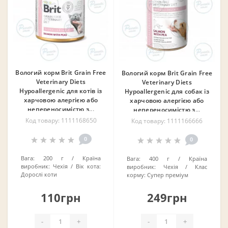
Вологий корм Brit Grain Free
Вологий корм Brit Grain Free
Veterinary Diets
Veterinary Diets
Hypoallergenic для котів із
Hypoallergenic для собак із
харчовою алергією або
харчовою алергією або
непереносимістю з...
непереносимістю з...
Код товару: 1111168650
Код товару: 1111166666
0
0
Вага:
200 г
Країна
Вага:
400 г
Країна
виробник:
Чехія
Вік кота:
виробник:
Чехія
Клас
Дорослі коти
корму:
Супер преміум
110грн
249грн
-
+
-
+