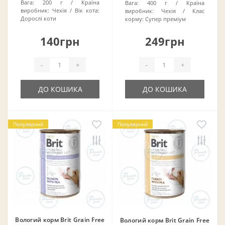
Вага:
200 г
Країна
Вага:
400 г
Країна
виробник:
Чехія
Вік кота:
виробник:
Чехія
Клас
Дорослі коти
корму:
Супер преміум
140грн
249грн
-
+
-
+
ДО КОШИКА
ДО КОШИКА
Популярний
Популярний
Вологий корм Brit Grain Free
Вологий корм Brit Grain Free