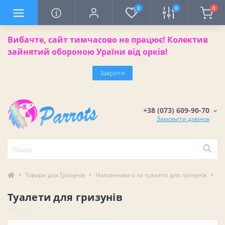
0
0
0
Вибачте, сайт тимчасово не працює! Колектив
зайнятий обороною Ураїни від орків!
Закрити
+38 (073) 609-90-70
Замовити дзвінок
Товари для Гризунів
Наповнювачі та туалети для гризунів
Ту
Туалети для гризунів