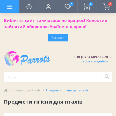
0
0
0
Вибачте, сайт тимчасово не працює! Колектив
зайнятий обороною Ураїни від орків!
Закрити
+38 (073) 609-90-70
Замовити дзвінок
Товари для Птахів
Предмети гігієни для птахів
Предмети гігієни для птахів