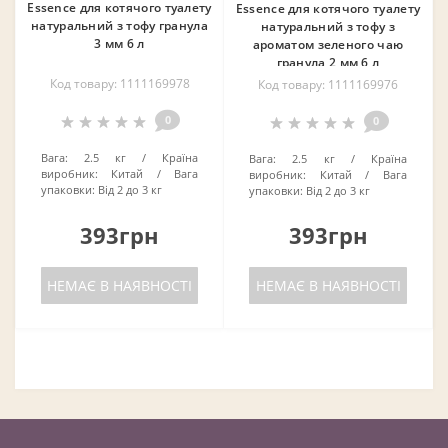
Essence для котячого туалету
Essence для котячого туалету
натуральний з тофу гранула
натуральний з тофу з
3 мм 6 л
ароматом зеленого чаю
гранула 2 мм 6 л
Код товару: 1111169978
Код товару: 1111169976
0
0
Вага:
2.5 кг
Країна
Вага:
2.5 кг
Країна
виробник:
Китай
Вага
виробник:
Китай
Вага
упаковки:
Від 2 до 3 кг
упаковки:
Від 2 до 3 кг
393грн
393грн
НЕМАЄ В НАЯВНОСТІ
НЕМАЄ В НАЯВНОСТІ