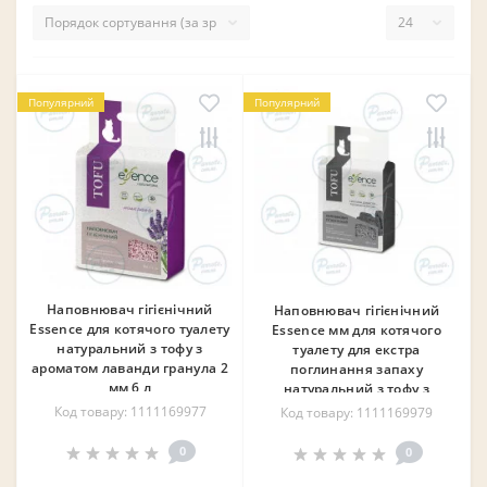
Популярний
Популярний
Наповнювач гігієнічний
Наповнювач гігієнічний
Essence для котячого туалету
Essence мм для котячого
натуральний з тофу з
туалету для екстра
ароматом лаванди гранула 2
поглинання запаху
мм 6 л
натуральний з тофу з
вугіллям...
Код товару: 1111169977
Код товару: 1111169979
0
0