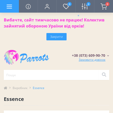
0
0
0
Вибачте, сайт тимчасово не працює! Колектив
зайнятий обороною Ураїни від орків!
❄
Закрити
+38 (073) 609-90-70
Замовити дзвінок
Виробник
Essence
Essence