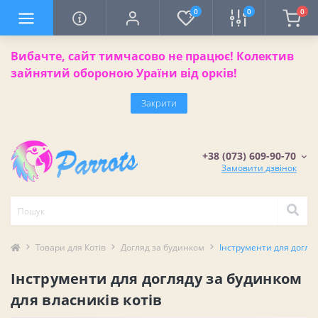
0
0
0
Вибачте, сайт тимчасово не працює! Колектив
зайнятий обороною Ураїни від орків!
Закрити
+38 (073) 609-90-70
Замовити дзвінок
Товари для Котів
Догляд за будинком
Інструменти для догля
Інструменти для догляду за будинком
для власників котів