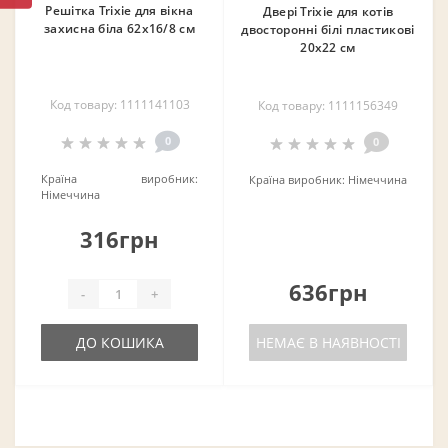
Решітка Trixie для вікна
Двері Trixie для котів
захисна біла 62х16/8 см
двосторонні білі пластикові
20х22 см
Код товару: 1111141103
Код товару: 1111156349
0
0
Країна виробник:
Країна виробник:
Німеччина
Німеччина
316грн
636грн
-
+
ДО КОШИКА
НЕМАЄ В НАЯВНОСТІ