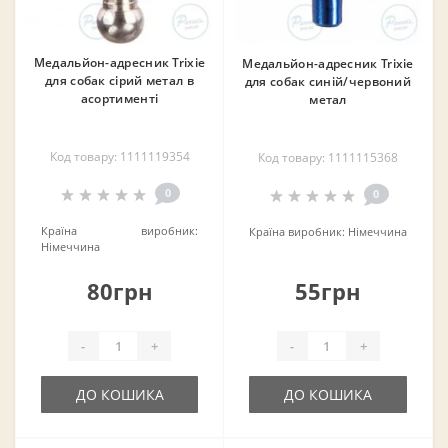
Медальйон-адресник Trixie
Медальйон-адресник Trixie
для собак сірий метал в
для собак синій/червоний
асортименті
метал
Код товару: 1111119354
Код товару: 1111115368
0
0
Країна виробник:
Країна виробник:
Німеччина
Німеччина
80грн
55грн
-
+
-
+
ДО КОШИКА
ДО КОШИКА