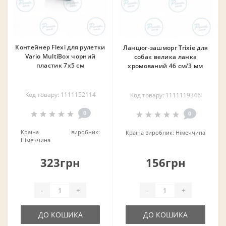
Контейнер Flexi для рулетки
Ланцюг-зашморг Trixie для
Vario MultiBox чорний
собак велика ланка
пластик 7х5 см
хромований 46 см/3 мм
Код товару: 1111152114
Код товару: 1111119346
0
0
Країна виробник:
Країна виробник:
Німеччина
Німеччина
323грн
156грн
-
+
-
+
ДО КОШИКА
ДО КОШИКА