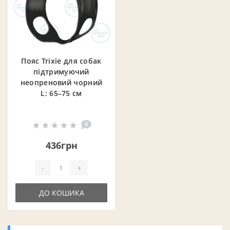
Пояс Trixie для собак
підтримуючий
неопреновий чорний
L: 65–75 см
0
436грн
-
+
ДО КОШИКА