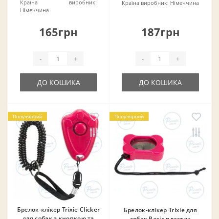
Країна виробник:
Країна виробник:
Німеччина
Німеччина
165грн
187грн
-
+
-
+
ДО КОШИКА
ДО КОШИКА
Популярний
Популярний
Брелок-клікер Trixie Clicker
Брелок-клікер Trixie для
для собак з кнопкою та
собак Basic пластик