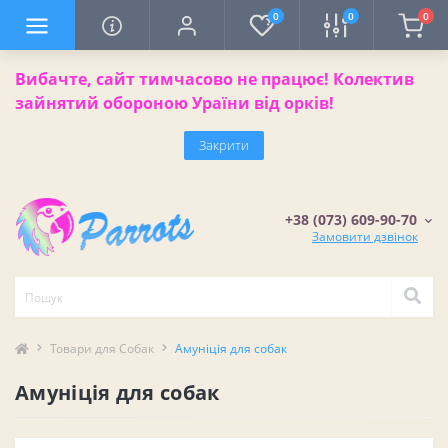
0
0
0
Вибачте, сайт тимчасово не працює! Колектив
зайнятий обороною Ураїни від орків!
Закрити
+38 (073) 609-90-70
Замовити дзвінок
Товари для Cобак
Амуніція для собак
Амуніція для собак