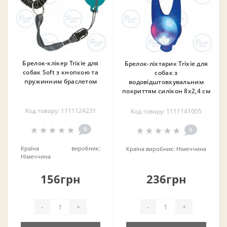
Брелок-клікер Trixie для
Брелок-ліхтарик Trixie для
собак Soft з кнопкою та
собак з
пружинним браслетом
водовідштовхувальним
покриттям силікон 8х2,4 см
Код товару: 1111124231
Код товару: 1111141005
0
0
Країна виробник:
Країна виробник:
Німеччина
Німеччина
156грн
236грн
-
+
-
+