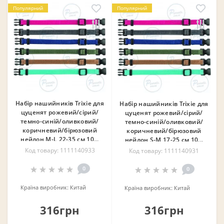
Популярний
Популярний
Набір нашийників Trixie для
Набір нашийників Trixie для
цуценят рожевий/сірий/
цуценят рожевий/сірий/
темно-синій/оливковий/
темно-синій/оливковий/
коричневий/бірюзовий
коричневий/бірюзовий
нейлон M-L 22-35 см 10...
нейлон S-M 17-25 см 10...
Код товару: 1111140933
Код товару: 1111140931
0
0
Країна виробник:
Китай
Країна виробник:
Китай
316грн
316грн