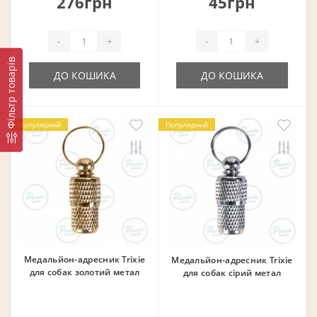
276грн
45грн
-
+
-
+
Фільтр товарів
ДО КОШИКА
ДО КОШИКА
Популярний
Популярний
Медальйон-адресник Trixie
Медальйон-адресник Trixie
для собак золотий метал
для собак сірий метал