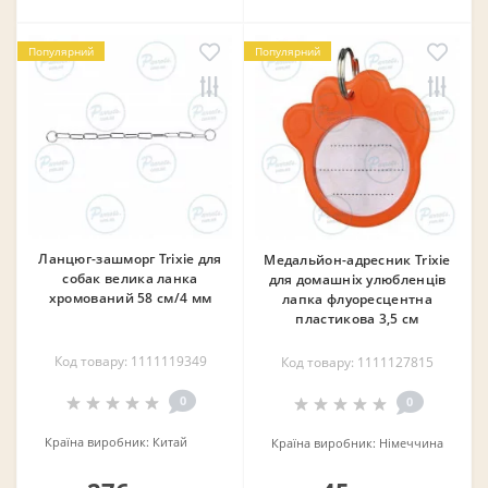
Популярний
Популярний
Ланцюг-зашморг Trixie для
Медальйон-адресник Trixie
собак велика ланка
для домашніх улюбленців
хромований 58 см/4 мм
лапка флуоресцентна
пластикова 3,5 см
Код товару: 1111119349
Код товару: 1111127815
0
0
Країна виробник:
Китай
Країна виробник:
Німеччина