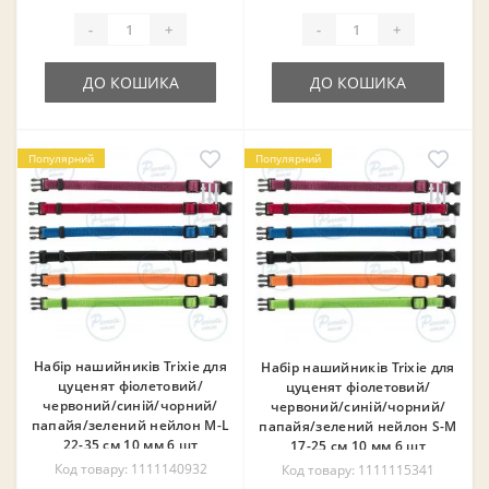
-
+
-
+
ДО КОШИКА
ДО КОШИКА
Популярний
Популярний
Набір нашийників Trixie для
Набір нашийників Trixie для
цуценят фіолетовий/
цуценят фіолетовий/
червоний/синій/чорний/
червоний/синій/чорний/
папайя/зелений нейлон M-L
папайя/зелений нейлон S-M
22-35 см 10 мм 6 шт
17-25 см 10 мм 6 шт
Код товару: 1111140932
Код товару: 1111115341