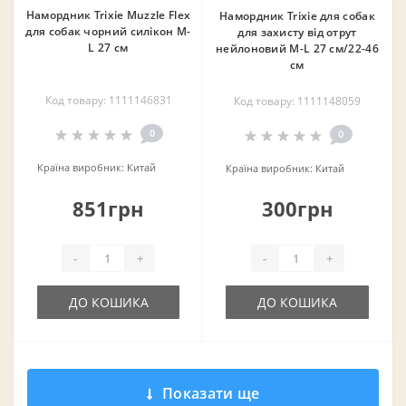
Намордник Trixie Muzzle Flex
Намордник Trixie для собак
для собак чорний силікон M-
для захисту від отрут
L 27 см
нейлоновий M-L 27 см/22-46
см
Код товару: 1111146831
Код товару: 1111148059
0
0
Країна виробник:
Китай
Країна виробник:
Китай
851грн
300грн
-
+
-
+
ДО КОШИКА
ДО КОШИКА
Показати ще