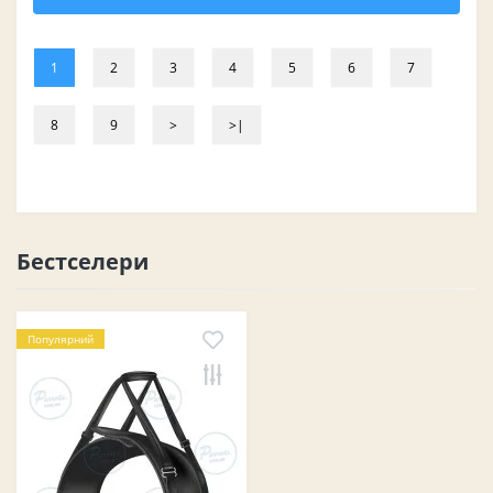
1
2
3
4
5
6
7
8
9
>
>|
Бестселери
Популярний