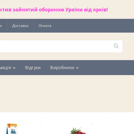
ктив зайнятий обороною Ураїни від орків!
ин
Доставка
Оплата
мація
Відгуки
Виробники