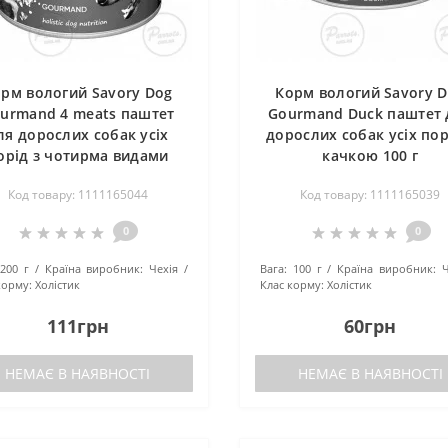
❄
рм вологий Savory Dog
Корм вологий Savory 
urmand 4 meats паштет
Gourmand Duck паштет 
ля дорослих собак усіх
дорослих собак усіх пор
орід з чотирма видами
качкою 100 г
м’яса 200 г
Код товару: 1111165044
Код товару: 1111165039
0
0
200 г
Країна виробник:
Чехія
Вага:
100 г
Країна виробник:
Ч
корму:
Холістик
Клас корму:
Холістик
111грн
60грн
НЕМАЄ В НАЯВНОСТІ
НЕМАЄ В НАЯВНОСТІ