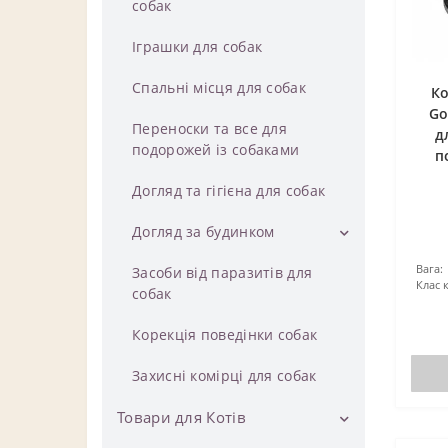
собак
❄
Пелюшки та підгузки для собак
Автоматичні годівниці для собак
Іграшки для собак
Миски підлогові для собак
Спальні місця для собак
Ко
Go
Миски на підставці для собак
Переноски та все для
д
подорожей із собаками
п
Килимки під миски для собак
Догляд та гігієна для собак
Контейнери для зберігання їжі
❄
собак
Догляд за будинком
Миски для повільного годування
Вага:
Засоби для догляду за будинком
Засоби від паразитів для
собак
Клас 
собак
Інструменти для догляду за
Килимки для повільного
будинком
Корекція поведінки собак
годування собак
Захисні комірці для собак
❄
Товари для Котів