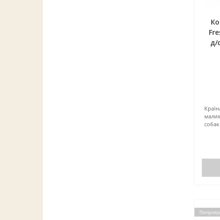
Ко
Fre
д/
Країн
мали
собак
Популяр