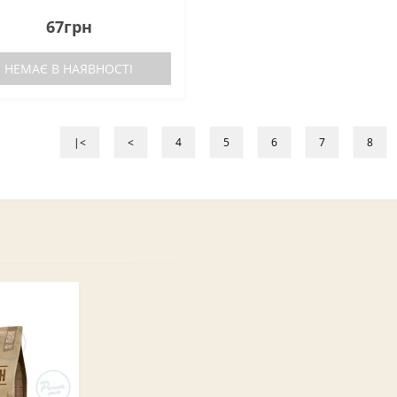
67грн
НЕМАЄ В НАЯВНОСТІ
|<
<
4
5
6
7
8