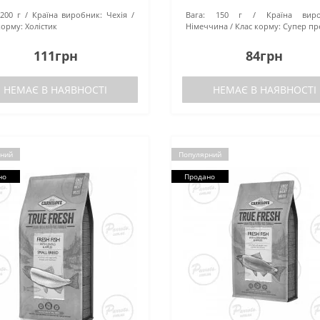
200 г
Країна виробник:
Чехія
Вага:
150 г
Країна виро
корму:
Холістик
Німеччина
Клас корму:
Супер пр
111грн
84грн
НЕМАЄ В НАЯВНОСТІ
НЕМАЄ В НАЯВНОСТІ
ний
Популярний
но
Продано
❄