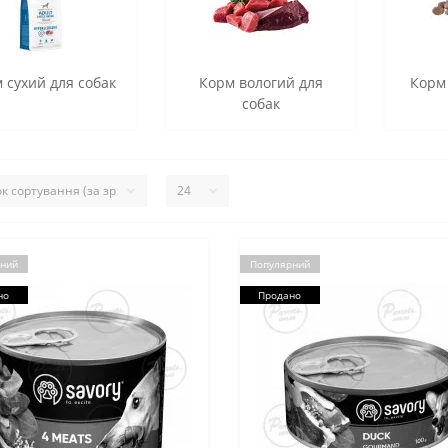
 сухий для собак
Корм вологий для
Корм
собак
ний
Популярний
но
Продано