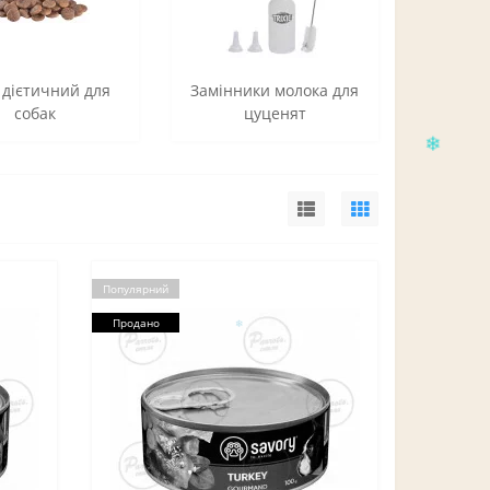
 дієтичний для
Замінники молока для
собак
цуценят
Популярний
Продано