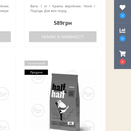
бник:
Вага:
1 кг
Країна виробник:
Чехія
еміум
Порода:
Для всіх порід
0
589грн
НЕМАЄ В НАЯВНОСТІ
0
0
Популярний
Продано