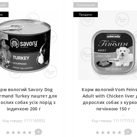
ний
Популярний
но
Продано
рм вологий Savory Dog
Корм вологий Vom Fein
rmand Turkey паштет для
Adult with Chicken liver
ослих собак усіх порід з
дорослих собак з курко
індичкою 200 г
печінкою 150 г
Код товару: 1111165052
Код товару: 1111171512
0
0