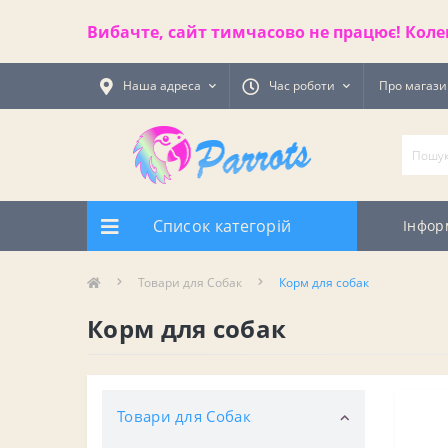
Вибачте, сайт тимчасово не працює! Коле
Наша адреса
Час роботи
Про магаз
Список категорій
Інфор
Товари для Cобак
Корм для собак
Корм для собак
Товари для Cобак