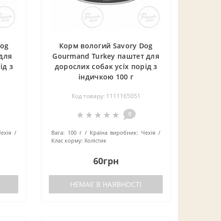
Dog
Корм вологий Savory Dog
для
Gourmand Turkey паштет для
❄
ід з
дорослих собак усіх порід з
індичкою 100 г
Код товару: 1111165051
❄
0
ехія
Вага:
100 г
Країна виробник:
Чехія
Клас корму:
Холістик
60грн
НЕМАЄ В НАЯВНОСТІ