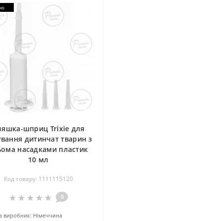
но
ляшка-шприц Trixie для
ування дитинчат тварин з
ьома насадками пластик
10 мл
Код товару: 1111115120
0
а виробник:
Німеччина