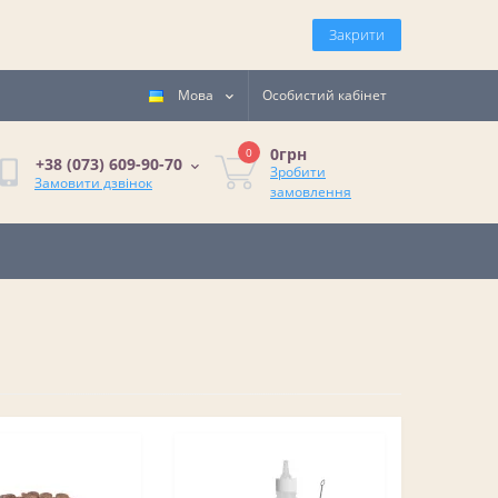
Закрити
Мова
Особистий кабінет
❄
0грн
0
+38 (073) 609-90-70
Зробити
Замовити дзвінок
замовлення