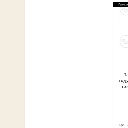
Прода
П
год
тр
Країн