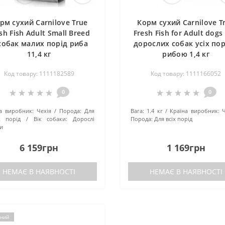
рм сухий Carnilove True
Корм сухий Carnilove T
sh Fish Adult Small Breed
Fresh Fish for Adult dogs
собак малих порід риба
дорослих собак усіх пор
11,4 кг
рибою 1,4 кг
Код товару: 1111182589
Код товару: 1111166052
0
0
а виробник:
Чехія
Порода:
Для
Вага:
1.4 кг
Країна виробник:
Ч
х порід
Вік собаки:
Дорослі
Порода:
Для всіх порід
и
6 159грн
1 169грн
НЕМАЄ В НАЯВНОСТІ
НЕМАЄ В НАЯВНОСТІ
ний