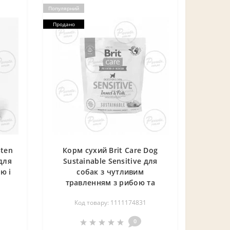
Популярний
Продано
sten
Корм сухий Brit Care Dog
 для
Sustainable Sensitive для
ю і
собак з чутливим
травленням з рибою та
комахами 1 кг
Код товару: 1111174831
0