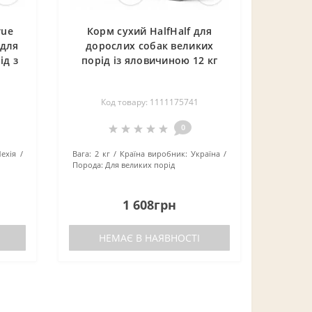
rue
Корм сухий HalfHalf для
 для
дорослих собак великих
ід з
порід із яловичиною 12 кг
Код товару: 1111175741
0
ехія
Вага:
2 кг
Країна виробник:
Україна
Порода:
Для великих порід
1 608грн
НЕМАЄ В НАЯВНОСТІ